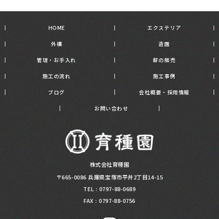
HOME
エクステリア
外構
造園
管理・お手入れ
薪の販売
施工の流れ
施工事例
ブログ
会社概要・採用情報
お問い合わせ
株式会社育種園
〒665-0086 兵庫県宝塚市平井2丁目14-15
TEL :
0797-88-0689
FAX : 0797-88-0756​​​​​​​