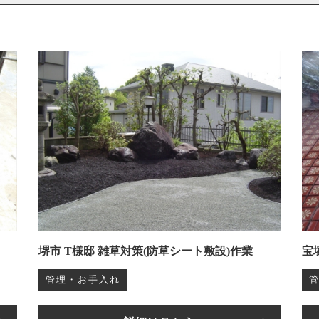
堺市 T様邸 雑草対策(防草シート敷設)作業
宝
管理・お手入れ