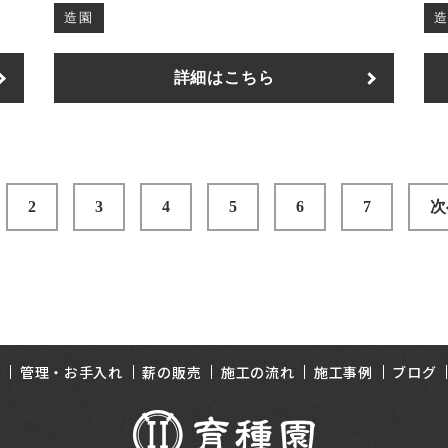
造園
詳細はこちら
2
3
4
5
6
7
次
園
管理・お手入れ
薪の販売
施工の流れ
施工事例
ブログ